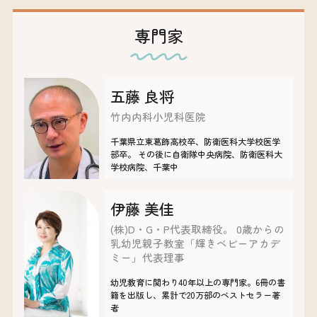
専門家
五藤 良将
竹内内科小児科医院
千葉県立東葛飾高校卒、防衛医科大学校医学
部卒。 その後に自衛隊中央病院、防衛医科大
学校病院、千葉中
伊藤 美佳
(株)D・G・P代表取締役。 0歳からの
乳幼児親子教室「輝きベビーアカデ
ミー」代表理事
​​幼児教育に関わり40年以上の専門家。6冊の書
籍を出版し、累計で20万部のベストセラー著
者