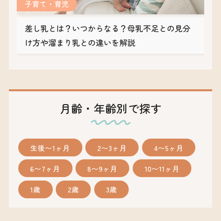
子育て・育児
差し乳とは？いつからなる？母乳不足との見分
け方や溜まり乳との違いを解説
月齢・年齢別で探す
生後〜1ヶ月
2〜3ヶ月
4〜5ヶ月
6〜7ヶ月
8〜9ヶ月
10〜11ヶ月
1歳
2歳
3歳