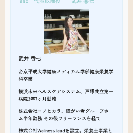
lead 代表取締役
武井 香七
武井 香七
帝京平成大学健康メディカル学部健康栄養学
科卒業
横浜未来ヘルスケアシステム、戸塚共立第一
病院3年7ヶ月勤務
株式会社コノヒカラ、障がい者グループホー
ム半年勤務 その後フリーランスを経て
株式会社Wellness leadを設立。栄養士事業と