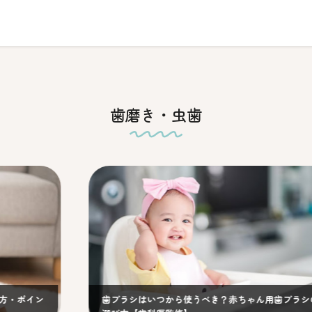
歯磨き・虫歯
ラシはいつから使うべき？赤ちゃん用歯ブラシの
乳歯が生える