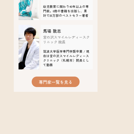
​​幼児教育に関わり40年以上の専
門家。6冊の書籍を出版し、累
計で20万部のベストセラー著者
馬場 敦志
宮の沢スマイルレディースク
リニック 院長
筑波大学医学専門学類卒業 / 現
在は宮の沢スマイルレディース
クリニック（札幌市）院長とし
て勤務
専門家一覧を見る