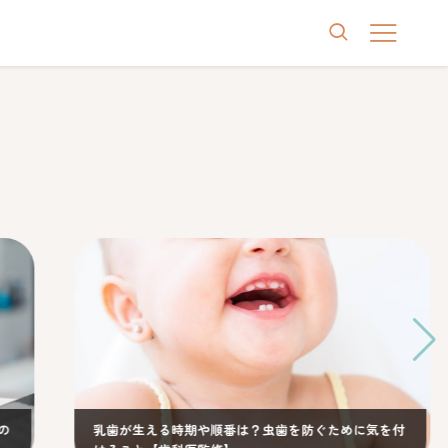
時期や順番は？虫歯を防ぐために気を付
仕上げ磨きはいつまで