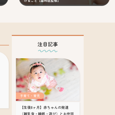
科医監修】
イントを歯科医が解説
注目記事
子育て・育児
【生後8ヶ月】赤ちゃんの発達
（離乳食・睡眠・遊び）とお世話