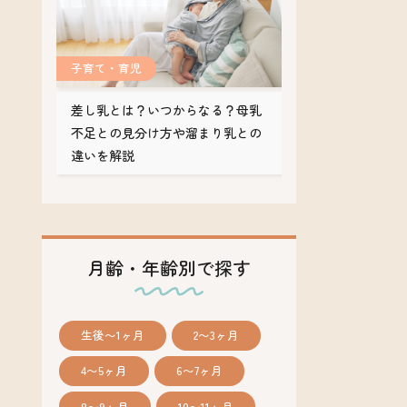
子育て・育児
差し乳とは？いつからなる？母乳
不足との見分け方や溜まり乳との
違いを解説
月齢・年齢別で探す
生後〜1ヶ月
2〜3ヶ月
4〜5ヶ月
6〜7ヶ月
8〜9ヶ月
10〜11ヶ月