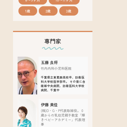
1歳
2歳
3歳
専門家
五藤 良将
竹内内科小児科医院
千葉県立東葛飾高校卒、防衛医
科大学校医学部卒。 その後に自
衛隊中央病院、防衛医科大学校
病院、千葉中
伊藤 美佳
(株)D・G・P代表取締役。 0
歳からの乳幼児親子教室「輝
きベビーアカデミー」代表理
事