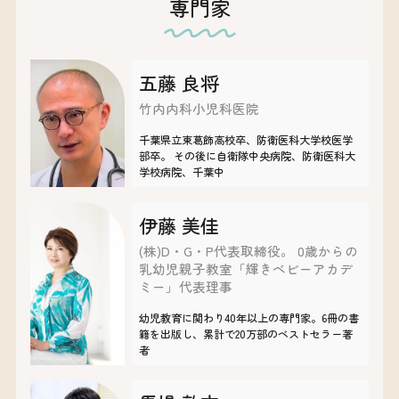
専門家
五藤 良将
竹内内科小児科医院
千葉県立東葛飾高校卒、防衛医科大学校医学
部卒。 その後に自衛隊中央病院、防衛医科大
学校病院、千葉中
伊藤 美佳
(株)D・G・P代表取締役。 0歳からの
乳幼児親子教室「輝きベビーアカデ
ミー」代表理事
​​幼児教育に関わり40年以上の専門家。6冊の書
籍を出版し、累計で20万部のベストセラー著
者