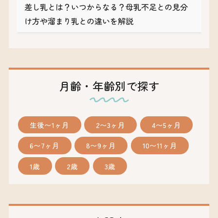
差し乳とは？いつからなる？母乳不足との見分
け方や溜まり乳との違いを解説
月齢・年齢別で探す
生後〜1ヶ月
2〜3ヶ月
4〜5ヶ月
6〜7ヶ月
8〜9ヶ月
10〜11ヶ月
1歳
2歳
3歳