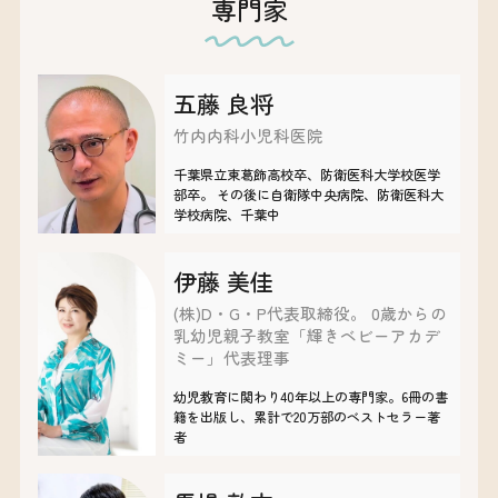
専門家
五藤 良将
竹内内科小児科医院
千葉県立東葛飾高校卒、防衛医科大学校医学
部卒。 その後に自衛隊中央病院、防衛医科大
学校病院、千葉中
伊藤 美佳
(株)D・G・P代表取締役。 0歳からの
乳幼児親子教室「輝きベビーアカデ
ミー」代表理事
​​幼児教育に関わり40年以上の専門家。6冊の書
籍を出版し、累計で20万部のベストセラー著
者