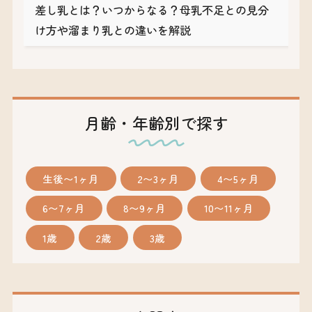
差し乳とは？いつからなる？母乳不足との見分
け方や溜まり乳との違いを解説
月齢・年齢別で探す
生後〜1ヶ月
2〜3ヶ月
4〜5ヶ月
6〜7ヶ月
8〜9ヶ月
10〜11ヶ月
1歳
2歳
3歳