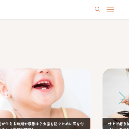
時期や順番は？虫歯を防ぐために気を付
仕上げ磨きはいつまで