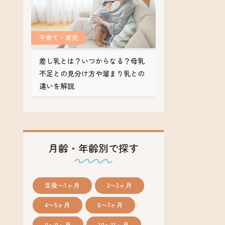
子育て・育児
差し乳とは？いつからなる？母乳
不足との見分け方や溜まり乳との
違いを解説
月齢・年齢別で探す
生後〜1ヶ月
2〜3ヶ月
4〜5ヶ月
6〜7ヶ月
8〜9ヶ月
10〜11ヶ月