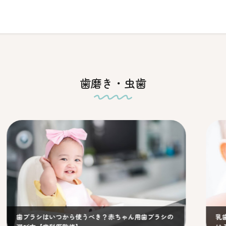
歯磨き・虫歯
ラシはいつから使うべき？赤ちゃん用歯ブラシの
乳歯が生える