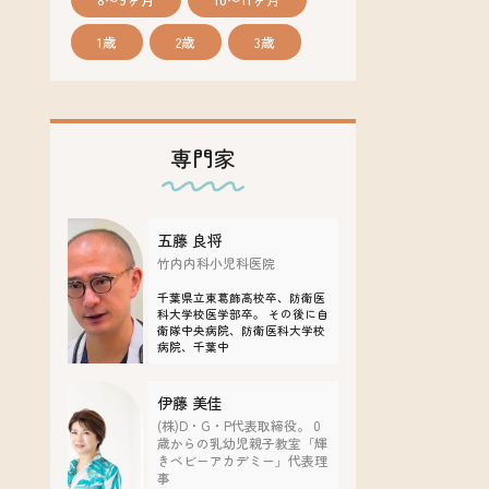
1歳
2歳
3歳
専門家
五藤 良将
竹内内科小児科医院
千葉県立東葛飾高校卒、防衛医
科大学校医学部卒。 その後に自
衛隊中央病院、防衛医科大学校
病院、千葉中
伊藤 美佳
(株)D・G・P代表取締役。 0
歳からの乳幼児親子教室「輝
きベビーアカデミー」代表理
事