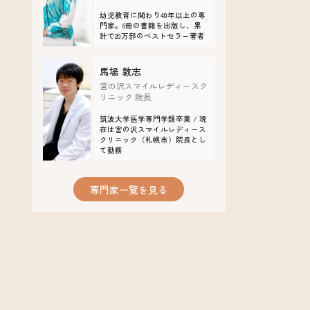
​​幼児教育に関わり40年以上の専
門家。6冊の書籍を出版し、累
計で20万部のベストセラー著者
馬場 敦志
宮の沢スマイルレディースク
リニック 院長
筑波大学医学専門学類卒業 / 現
在は宮の沢スマイルレディース
クリニック（札幌市）院長とし
て勤務
専門家一覧を見る