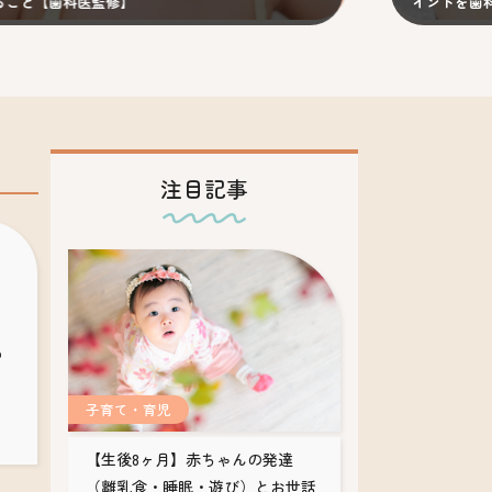
科医監修】
イントを歯科医が解説
注目記事
？
子育て・育児
【生後8ヶ月】赤ちゃんの発達
（離乳食・睡眠・遊び）とお世話