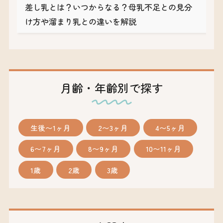
差し乳とは？いつからなる？母乳不足との見分
け方や溜まり乳との違いを解説
月齢・年齢別で探す
生後〜1ヶ月
2〜3ヶ月
4〜5ヶ月
6〜7ヶ月
8〜9ヶ月
10〜11ヶ月
1歳
2歳
3歳