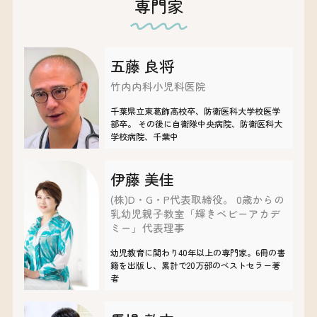
専門家
五藤 良将
竹内内科小児科医院
千葉県立東葛飾高校卒、防衛医科大学校医学
部卒。 その後に自衛隊中央病院、防衛医科大
学校病院、千葉中
伊藤 美佳
(株)D・G・P代表取締役。 0歳からの
乳幼児親子教室「輝きベビーアカデ
ミー」代表理事
​​幼児教育に関わり40年以上の専門家。6冊の書
籍を出版し、累計で20万部のベストセラー著
者